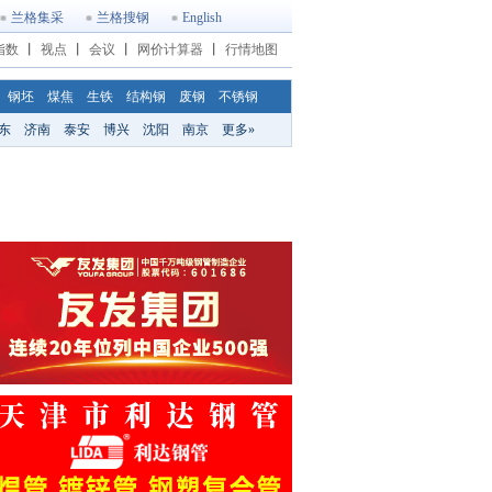
兰格集采
兰格搜钢
English
指数
丨
视点
丨
会议
丨
网价计算器
丨
行情地图
钢坯
煤焦
生铁
结构钢
废钢
不锈钢
东
济南
泰安
博兴
沈阳
南京
更多»