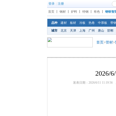
登录
|
注册
首页
丨
钢材
丨
炉料
丨
特钢
丨
有色
丨
钢铁智
品种
建材
板材
冷板
热卷
中厚板
带
城市
北京
天津
上海
广州
唐山
邯郸
首页
>
管材
>
2026
发表日期：2026/6/11 11:19:56