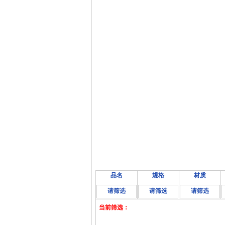
品名
规格
材质
请筛选
请筛选
请筛选
当前筛选：