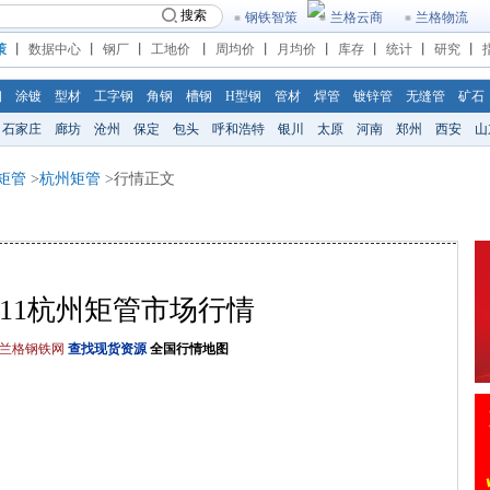
搜索
钢铁智策
兰格云商
兰格物流
策
丨
数据中心
丨
钢厂
丨
工地价
丨
周均价
丨
月均价
丨
库存
丨
统计
丨
研究
丨
钢
涂镀
型材
工字钢
角钢
槽钢
H型钢
管材
焊管
镀锌管
无缝管
矿石
石家庄
廊坊
沧州
保定
包头
呼和浩特
银川
太原
河南
郑州
西安
山
矩管
>
杭州矩管
>行情正文
/6/11杭州矩管市场行情
兰格钢铁网
查找现货资源
全国行情地图