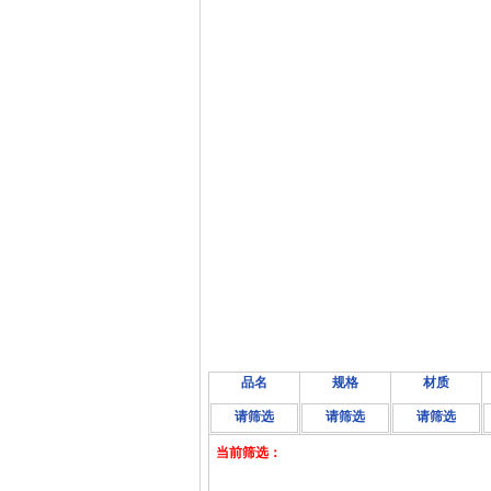
品名
规格
材质
请筛选
请筛选
请筛选
当前筛选：