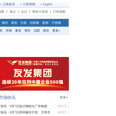
兰格集采
兰格搜钢
English
指数
丨
视点
丨
会议
丨
网价计算器
丨
行情地图
钢坯
煤焦
生铁
结构钢
废钢
不锈钢
东
济南
泰安
博兴
沈阳
南京
更多»