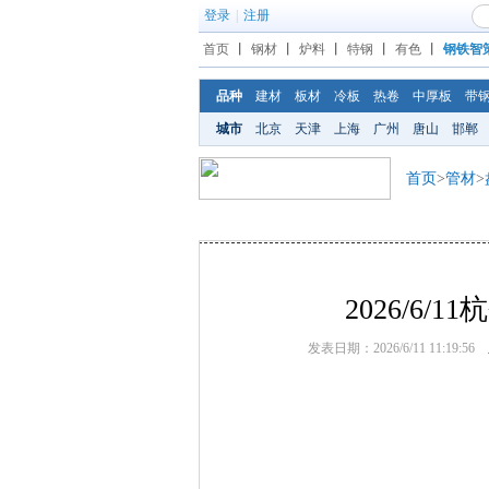
登录
|
注册
首页
丨
钢材
丨
炉料
丨
特钢
丨
有色
丨
钢铁智
品种
建材
板材
冷板
热卷
中厚板
带
城市
北京
天津
上海
广州
唐山
邯郸
首页
>
管材
>
2026/6
发表日期：2026/6/11 11:19:56