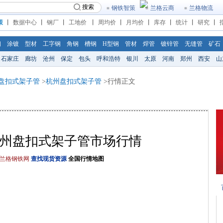
搜索
钢铁智策
兰格云商
兰格物流
策
丨
数据中心
丨
钢厂
丨
工地价
丨
周均价
丨
月均价
丨
库存
丨
统计
丨
研究
丨
钢
涂镀
型材
工字钢
角钢
槽钢
H型钢
管材
焊管
镀锌管
无缝管
矿石
石家庄
廊坊
沧州
保定
包头
呼和浩特
银川
太原
河南
郑州
西安
山
盘扣式架子管
>
杭州盘扣式架子管
>行情正文
/11杭州盘扣式架子管市场行情
兰格钢铁网
查找现货资源
全国行情地图