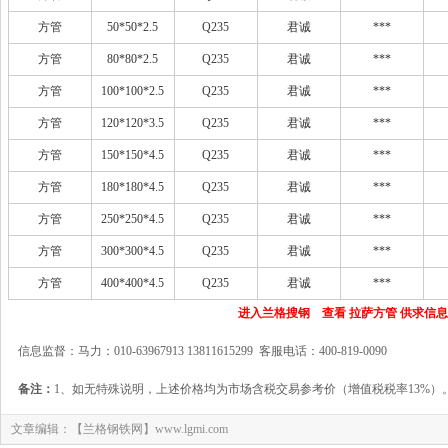
方管
50*50*2.5
Q235
君诚
***
方管
80*80*2.5
Q235
君诚
***
方管
100*100*2.5
Q235
君诚
***
方管
120*120*3.5
Q235
君诚
***
方管
150*150*4.5
Q235
君诚
***
方管
180*180*4.5
Q235
君诚
***
方管
250*250*4.5
Q235
君诚
***
方管
300*300*4.5
Q235
君诚
***
方管
400*400*4.5
Q235
君诚
***
进入兰格搜钢 查看 拉萨方管 供求信息
信息监督：马力：010-63967913 13811615299 客服电话：400-819-0090
备注：
1、如无特殊说明，上述价格均为市场含税交易参考价（增值税税率13%）
文章编辑：【兰格钢铁网】www.lgmi.com