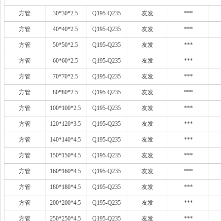
方管
30*30*2.5
Q195-Q235
友发
***
方管
40*40*2.5
Q195-Q235
友发
***
方管
50*50*2.5
Q195-Q235
友发
***
方管
60*60*2.5
Q195-Q235
友发
***
方管
70*70*2.5
Q195-Q235
友发
***
方管
80*80*2.5
Q195-Q235
友发
***
方管
100*100*2.5
Q195-Q235
友发
***
方管
120*120*3.5
Q195-Q235
友发
***
方管
140*140*4.5
Q195-Q235
友发
***
方管
150*150*4.5
Q195-Q235
友发
***
方管
160*160*4.5
Q195-Q235
友发
***
方管
180*180*4.5
Q195-Q235
友发
***
方管
200*200*4.5
Q195-Q235
友发
***
方管
250*250*4.5
Q195-Q235
友发
***