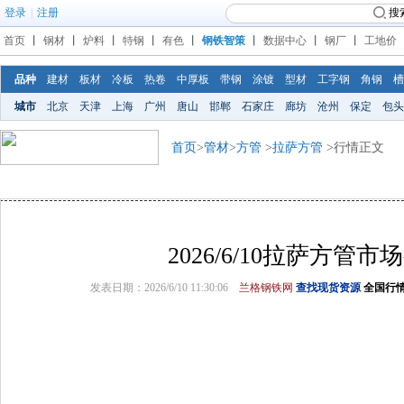
登录
|
注册
搜
首页
丨
钢材
丨
炉料
丨
特钢
丨
有色
丨
钢铁智策
丨
数据中心
丨
钢厂
丨
工地价
品种
建材
板材
冷板
热卷
中厚板
带钢
涂镀
型材
工字钢
角钢
槽
城市
北京
天津
上海
广州
唐山
邯郸
石家庄
廊坊
沧州
保定
包头
首页
>
管材
>
方管
>
拉萨方管
>行情正文
2026/6/10拉萨方管市
发表日期：2026/6/10 11:30:06
兰格钢铁网
查找现货资源
全国行