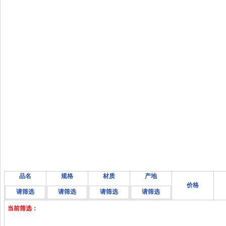
品名
规格
材质
产地
价格
请筛选
请筛选
请筛选
请筛选
当前筛选：