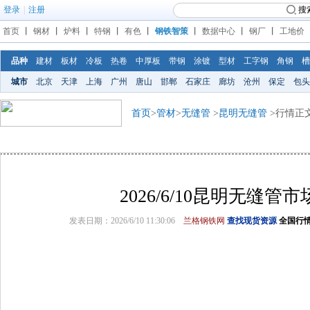
登录
|
注册
搜
首页
丨
钢材
丨
炉料
丨
特钢
丨
有色
丨
钢铁智策
丨
数据中心
丨
钢厂
丨
工地价
品种
建材
板材
冷板
热卷
中厚板
带钢
涂镀
型材
工字钢
角钢
槽
城市
北京
天津
上海
广州
唐山
邯郸
石家庄
廊坊
沧州
保定
包头
首页
>
管材
>
无缝管
>
昆明无缝管
>行情正
2026/6/10昆明无缝管
发表日期：2026/6/10 11:30:06
兰格钢铁网
查找现货资源
全国行