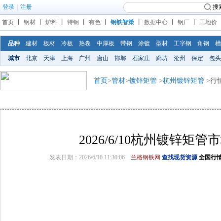
登录
|
注册
搜
首页
丨
钢材
丨
炉料
丨
特钢
丨
有色
丨
钢铁智策
丨
数据中心
丨
钢厂
丨
工地价
品种
建材
板材
冷板
热卷
中厚板
带钢
涂镀
型材
工字钢
角钢
槽
城市
北京
天津
上海
广州
唐山
邯郸
石家庄
廊坊
沧州
保定
包头
首页
>
管材
>
镀锌矩管
>
杭州镀锌矩管
>行
2026/6/10杭州镀锌矩
发表日期：2026/6/10 11:30:06
兰格钢铁网
查找现货资源
全国行