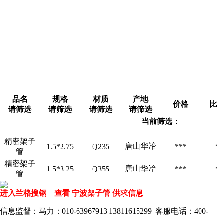
品名
规格
材质
产地
价格
比
请筛选
请筛选
请筛选
请筛选
当前筛选：
精密架子
唐山华冶
1.5*2.75
Q235
***
管
精密架子
唐山华冶
1.5*3.25
Q355
***
管
进入兰格搜钢 查看 宁波架子管 供求信息
信息监督：马力：010-63967913 13811615299 客服电话：400-