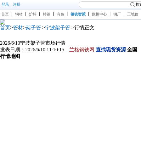
登录
|
注册
搜
首页
丨
钢材
丨
炉料
丨
特钢
丨
有色
丨
钢铁智策
丨
数据中心
丨
钢厂
丨
工地价
首页
>
管材
>
架子管
>
宁波架子管
>行情正文
2026/6/10宁波架子管市场行情
发表日期：2026/6/10 11:10:15
兰格钢铁网
查找现货资源
全国
行情地图