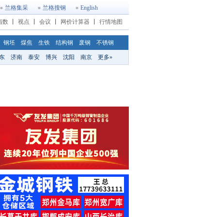
兰格集采
兰格搜钢
English
指数
丨
视点
丨
会议
丨
网价计算器
丨
行情地图
钢坯
煤焦
生铁
结构钢
废钢
不锈钢
东
济南
泰安
博兴
沈阳
南京
更多»