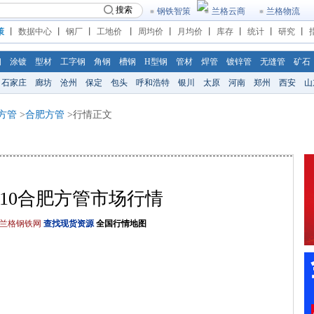
搜索
钢铁智策
兰格云商
兰格物流
策
丨
数据中心
丨
钢厂
丨
工地价
丨
周均价
丨
月均价
丨
库存
丨
统计
丨
研究
丨
钢
涂镀
型材
工字钢
角钢
槽钢
H型钢
管材
焊管
镀锌管
无缝管
矿石
石家庄
廊坊
沧州
保定
包头
呼和浩特
银川
太原
河南
郑州
西安
山
方管
>
合肥方管
>行情正文
/6/10合肥方管市场行情
兰格钢铁网
查找现货资源
全国行情地图