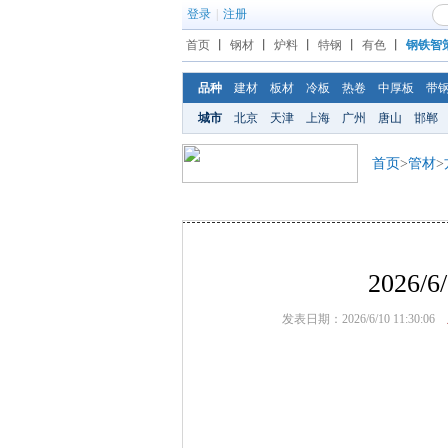
登录
|
注册
首页
丨
钢材
丨
炉料
丨
特钢
丨
有色
丨
钢铁智
品种
建材
板材
冷板
热卷
中厚板
带
城市
北京
天津
上海
广州
唐山
邯郸
首页
>
管材
>
2026
发表日期：2026/6/10 11:30:06