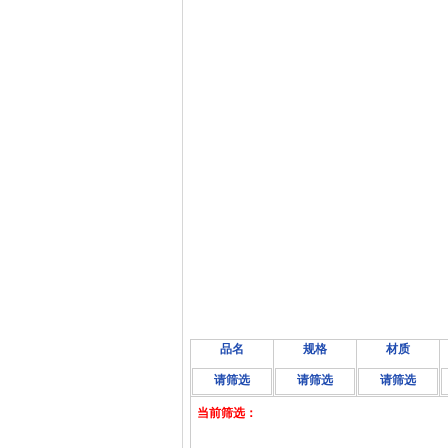
品名
规格
材质
请筛选
请筛选
请筛选
当前筛选：