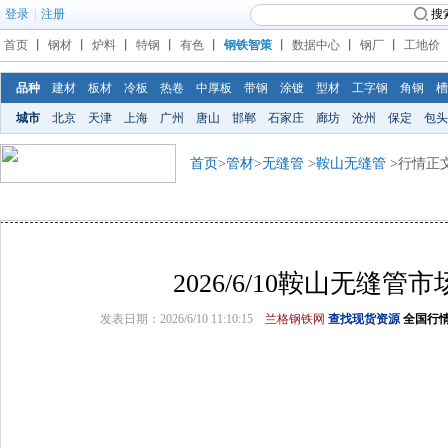
登录
|
注册
搜
首页
丨
钢材
丨
炉料
丨
特钢
丨
有色
丨
钢铁智策
丨
数据中心
丨
钢厂
丨
工地价
品种
建材
板材
冷板
热卷
中厚板
带钢
涂镀
型材
工字钢
角钢
槽
城市
北京
天津
上海
广州
唐山
邯郸
石家庄
廊坊
沧州
保定
包头
首页
>
管材
>
无缝管
>
鞍山无缝管
>行情正
2026/6/10鞍山无缝管
发表日期：2026/6/10 11:10:15
兰格钢铁网
查找现货资源
全国行