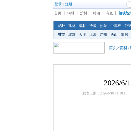
登录
|
注册
首页
丨
钢材
丨
炉料
丨
特钢
丨
有色
丨
钢铁智
品种
建材
板材
冷板
热卷
中厚板
带
城市
北京
天津
上海
广州
唐山
邯郸
首页
>
管材
>
2026
发表日期：2026/6/10 11:10:15