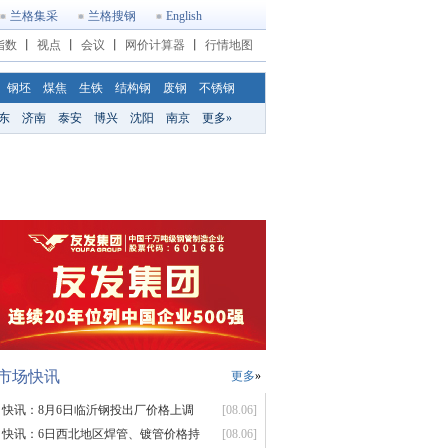
兰格集采
兰格搜钢
English
指数
丨
视点
丨
会议
丨
网价计算器
丨
行情地图
钢坯
煤焦
生铁
结构钢
废钢
不锈钢
东
济南
泰安
博兴
沈阳
南京
更多»