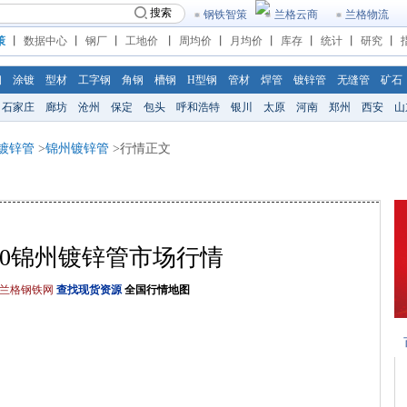
搜索
钢铁智策
兰格云商
兰格物流
策
丨
数据中心
丨
钢厂
丨
工地价
丨
周均价
丨
月均价
丨
库存
丨
统计
丨
研究
丨
钢
涂镀
型材
工字钢
角钢
槽钢
H型钢
管材
焊管
镀锌管
无缝管
矿石
石家庄
廊坊
沧州
保定
包头
呼和浩特
银川
太原
河南
郑州
西安
山
镀锌管
>
锦州镀锌管
>行情正文
/6/10锦州镀锌管市场行情
兰格钢铁网
查找现货资源
全国行情地图