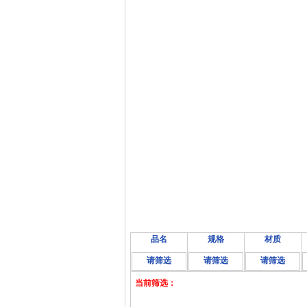
品名
规格
材质
请筛选
请筛选
请筛选
当前筛选：