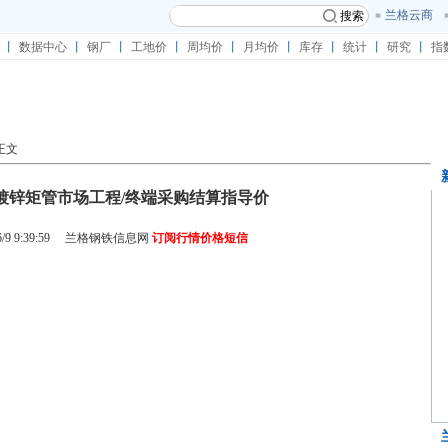
兰格云商
搜索
丨
数据中心
丨
钢厂
丨
工地价
丨
周均价
丨
月均价
丨
库存
丨
统计
丨
研究
丨
指
正文
09海口镀锌矩管市场工程/终端采购结算指导价
9 9:39:59
兰格钢铁信息网
订阅行情价格短信