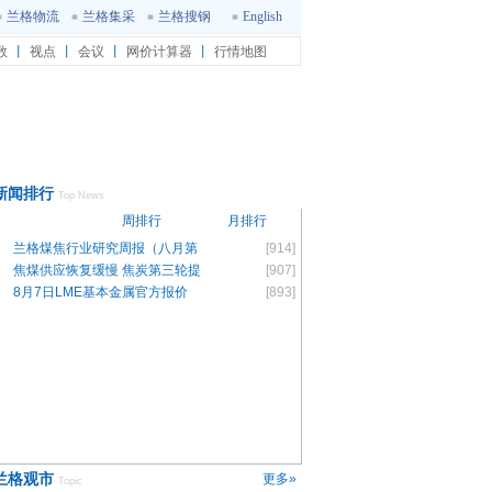
兰格物流
兰格集采
兰格搜钢
English
数
丨
视点
丨
会议
丨
网价计算器
丨
行情地图