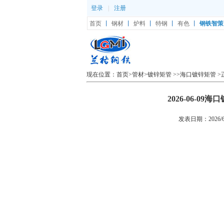
登录
|
注册
首页
丨
钢材
丨
炉料
丨
特钢
丨
有色
丨
钢铁智策
现在位置：
首页
>
管材
>
镀锌矩管
>>
海口镀锌矩管
>
2026-06-
发表日期：2026/6/