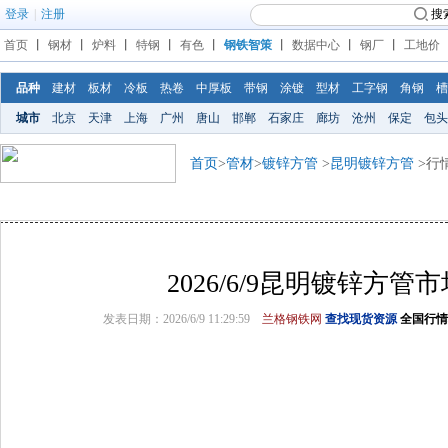
登录
|
注册
搜
首页
丨
钢材
丨
炉料
丨
特钢
丨
有色
丨
钢铁智策
丨
数据中心
丨
钢厂
丨
工地价
品种
建材
板材
冷板
热卷
中厚板
带钢
涂镀
型材
工字钢
角钢
槽
城市
北京
天津
上海
广州
唐山
邯郸
石家庄
廊坊
沧州
保定
包头
首页
>
管材
>
镀锌方管
>
昆明镀锌方管
>行
2026/6/9昆明镀锌方管
发表日期：2026/6/9 11:29:59
兰格钢铁网
查找现货资源
全国行情