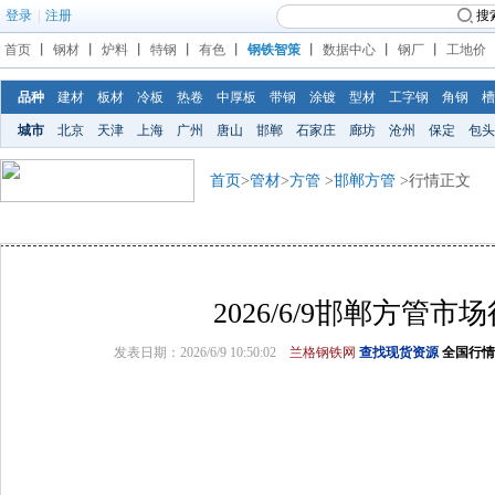
登录
|
注册
搜
首页
丨
钢材
丨
炉料
丨
特钢
丨
有色
丨
钢铁智策
丨
数据中心
丨
钢厂
丨
工地价
品种
建材
板材
冷板
热卷
中厚板
带钢
涂镀
型材
工字钢
角钢
槽
城市
北京
天津
上海
广州
唐山
邯郸
石家庄
廊坊
沧州
保定
包头
首页
>
管材
>
方管
>
邯郸方管
>行情正文
2026/6/9邯郸方管市
发表日期：2026/6/9 10:50:02
兰格钢铁网
查找现货资源
全国行情