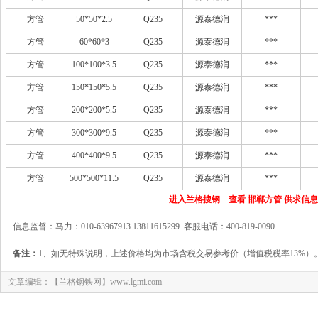
方管
50*50*2.5
Q235
源泰德润
***
方管
60*60*3
Q235
源泰德润
***
方管
100*100*3.5
Q235
源泰德润
***
方管
150*150*5.5
Q235
源泰德润
***
方管
200*200*5.5
Q235
源泰德润
***
方管
300*300*9.5
Q235
源泰德润
***
方管
400*400*9.5
Q235
源泰德润
***
方管
500*500*11.5
Q235
源泰德润
***
进入兰格搜钢 查看 邯郸方管 供求信息
信息监督：马力：010-63967913 13811615299 客服电话：400-819-0090
备注：
1、如无特殊说明，上述价格均为市场含税交易参考价（增值税税率13%）
文章编辑：【兰格钢铁网】www.lgmi.com