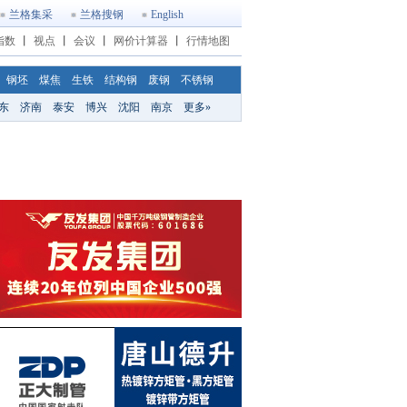
兰格集采
兰格搜钢
English
指数
丨
视点
丨
会议
丨
网价计算器
丨
行情地图
钢坯
煤焦
生铁
结构钢
废钢
不锈钢
东
济南
泰安
博兴
沈阳
南京
更多»