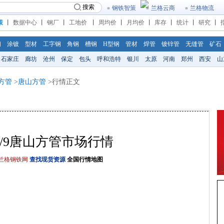
搜索
钢铁智策
兰格云商
兰格物流
策
丨
数据中心
丨
钢厂
丨
工地价
丨
周均价
丨
月均价
丨
库存
丨
统计
丨
研究
丨
钢
涂镀
型材
工字钢
角钢
槽钢
H型钢
管材
焊管
镀锌管
无缝管
矿石
石家庄
廊坊
沧州
保定
包头
呼和浩特
银川
太原
河南
郑州
西安
山
方管
>
唐山方管
>行情正文
6/6/9唐山方管市场行情
格钢铁网
查找现货资源
全国行情地图