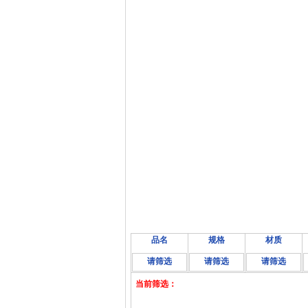
品名
规格
材质
请筛选
请筛选
请筛选
当前筛选：