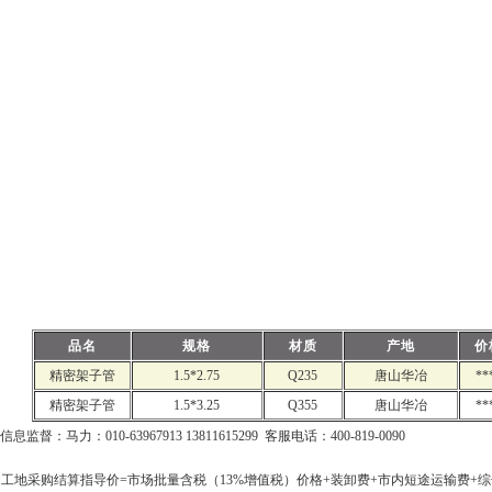
品名
规格
材质
产地
价
精密架子管
1.5*2.75
Q235
唐山华冶
**
精密架子管
1.5*3.25
Q355
唐山华冶
**
信息监督：马力：010-63967913 13811615299 客服电话：400-819-0090
工地采购结算指导价=市场批量含税（13%增值税）价格+装卸费+市内短途运输费+综