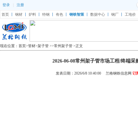
登录
|
注册
首页
丨
钢材
丨
炉料
丨
特钢
丨
有色
丨
钢铁智策
丨
数据中心
丨
钢厂
丨
工地价
现在位置：
首页
>
管材
>
架子管
>>
常州架子管
>正文
2026-06-08常州架子管市场工程/终端
发表日期：2026/6/8 10:40:00
兰格钢铁信息网
订