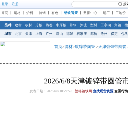
登录
|
注册
搜
首页
丨
钢材
丨
炉料
丨
特钢
丨
有色
丨
钢铁智策
丨
数据中心
丨
钢厂
丨
工地价
品种
建材
板材
冷板
热卷
中厚板
带钢
涂镀
型材
工字钢
角钢
槽
城市
北京
天津
上海
广州
唐山
邯郸
石家庄
廊坊
沧州
保定
包头
首页
>
管材
>
镀锌带圆管
>
天津镀锌带圆管
2026/6/8天津镀锌带圆
发表日期：2026/6/8 10:29:59
兰格钢铁网
查找现货资源
全国行情