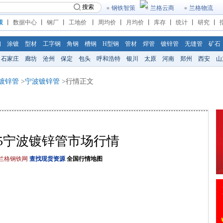
搜索
钢铁智策
兰格云商
兰格物流
策
丨
数据中心
丨
钢厂
丨
工地价
丨
周均价
丨
月均价
丨
库存
丨
统计
丨
研究
丨
钢
涂镀
型材
工字钢
角钢
槽钢
H型钢
管材
焊管
镀锌管
无缝管
矿石
石家庄
廊坊
沧州
保定
包头
呼和浩特
银川
太原
河南
郑州
西安
山
镀锌管
>
宁波镀锌管
>行情正文
/6/5宁波镀锌管市场行情
格钢铁网
查找现货资源
全国行情地图