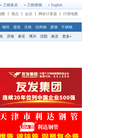
兰格集采
兰格搜钢
English
指数
丨
视点
丨
会议
丨
网价计算器
丨
行情地图
钢坯
煤焦
生铁
结构钢
废钢
不锈钢
东
济南
泰安
博兴
沈阳
南京
更多»