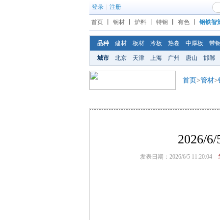
登录
|
注册
首页
丨
钢材
丨
炉料
丨
特钢
丨
有色
丨
钢铁智
品种
建材
板材
冷板
热卷
中厚板
带
城市
北京
天津
上海
广州
唐山
邯郸
首页
>
管材
>
2026
发表日期：2026/6/5 11:20:04
兰