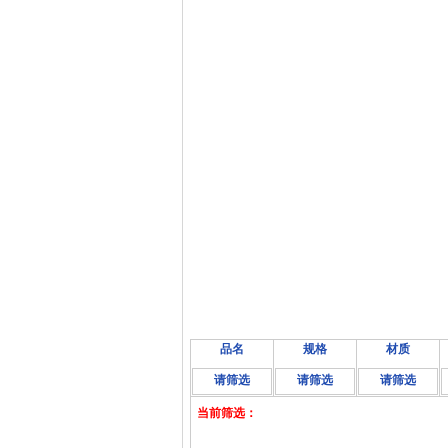
品名
规格
材质
请筛选
请筛选
请筛选
当前筛选：