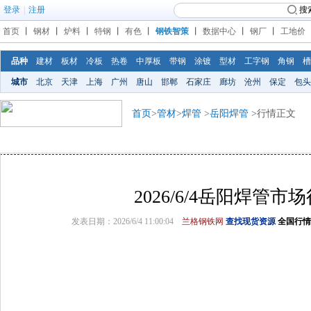
登录
|
注册
搜
首页
丨
钢材
丨
炉料
丨
特钢
丨
有色
丨
钢铁智策
丨
数据中心
丨
钢厂
丨
工地价
品种
建材
板材
冷板
热卷
中厚板
带钢
涂镀
型材
工字钢
角钢
槽
城市
北京
天津
上海
广州
唐山
邯郸
石家庄
廊坊
沧州
保定
包头
首页
>
管材
>
焊管
>
岳阳焊管
>行情正文
2026/6/4岳阳焊管市
发表日期：2026/6/4 11:00:04
兰格钢铁网
查找现货资源
全国行情