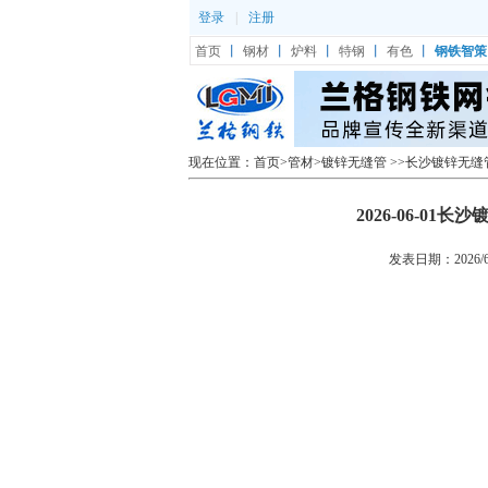
登录
|
注册
首页
丨
钢材
丨
炉料
丨
特钢
丨
有色
丨
钢铁智策
现在位置：
首页
>
管材
>
镀锌无缝管
>>
长沙镀锌无缝
2026-06-0
发表日期：2026/6/