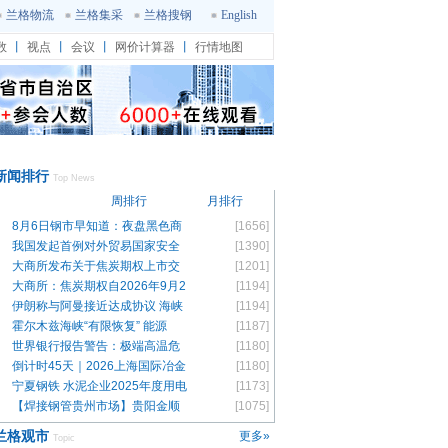
兰格物流
兰格集采
兰格搜钢
English
数
丨
视点
丨
会议
丨
网价计算器
丨
行情地图