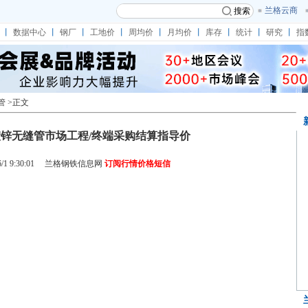
兰格云商
搜索
丨
数据中心
丨
钢厂
丨
工地价
丨
周均价
丨
月均价
丨
库存
丨
统计
丨
研究
丨
指
管
>正文
1长沙镀锌无缝管市场工程/终端采购结算指导价
1 9:30:01
兰格钢铁信息网
订阅行情价格短信