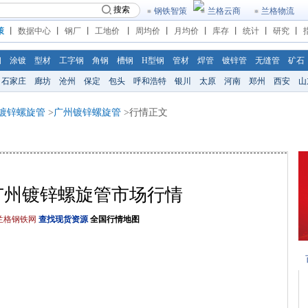
搜索
钢铁智策
兰格云商
兰格物流
策
丨
数据中心
丨
钢厂
丨
工地价
丨
周均价
丨
月均价
丨
库存
丨
统计
丨
研究
丨
钢
涂镀
型材
工字钢
角钢
槽钢
H型钢
管材
焊管
镀锌管
无缝管
矿石
石家庄
廊坊
沧州
保定
包头
呼和浩特
银川
太原
河南
郑州
西安
山
镀锌螺旋管
>
广州镀锌螺旋管
>行情正文
6/1广州镀锌螺旋管市场行情
格钢铁网
查找现货资源
全国行情地图