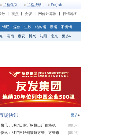
兰格集采
兰格搜钢
English
指数
丨
视点
丨
会议
丨
网价计算器
丨
行情地图
钢坯
煤焦
生铁
结构钢
废钢
不锈钢
东
济南
泰安
博兴
沈阳
南京
更多»