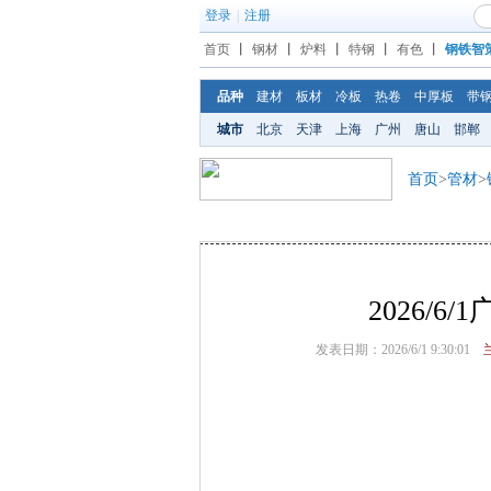
登录
|
注册
首页
丨
钢材
丨
炉料
丨
特钢
丨
有色
丨
钢铁智
品种
建材
板材
冷板
热卷
中厚板
带
城市
北京
天津
上海
广州
唐山
邯郸
首页
>
管材
>
2026/
发表日期：2026/6/1 9:30:01
兰