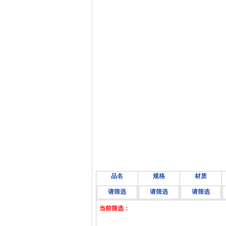
品名
规格
材质
请筛选
请筛选
请筛选
当前筛选：