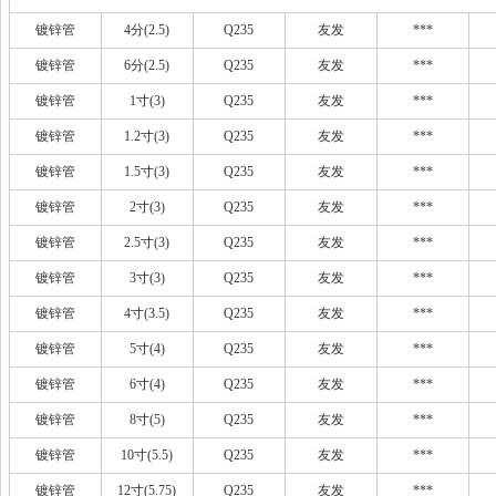
镀锌管
4分(2.5)
Q235
友发
***
镀锌管
6分(2.5)
Q235
友发
***
镀锌管
1寸(3)
Q235
友发
***
镀锌管
1.2寸(3)
Q235
友发
***
镀锌管
1.5寸(3)
Q235
友发
***
镀锌管
2寸(3)
Q235
友发
***
镀锌管
2.5寸(3)
Q235
友发
***
镀锌管
3寸(3)
Q235
友发
***
镀锌管
4寸(3.5)
Q235
友发
***
镀锌管
5寸(4)
Q235
友发
***
镀锌管
6寸(4)
Q235
友发
***
镀锌管
8寸(5)
Q235
友发
***
镀锌管
10寸(5.5)
Q235
友发
***
镀锌管
12寸(5.75)
Q235
友发
***