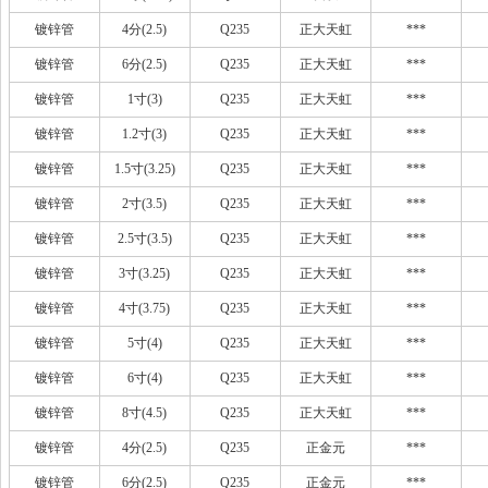
镀锌管
4分(2.5)
Q235
正大天虹
***
镀锌管
6分(2.5)
Q235
正大天虹
***
镀锌管
1寸(3)
Q235
正大天虹
***
镀锌管
1.2寸(3)
Q235
正大天虹
***
镀锌管
1.5寸(3.25)
Q235
正大天虹
***
镀锌管
2寸(3.5)
Q235
正大天虹
***
镀锌管
2.5寸(3.5)
Q235
正大天虹
***
镀锌管
3寸(3.25)
Q235
正大天虹
***
镀锌管
4寸(3.75)
Q235
正大天虹
***
镀锌管
5寸(4)
Q235
正大天虹
***
镀锌管
6寸(4)
Q235
正大天虹
***
镀锌管
8寸(4.5)
Q235
正大天虹
***
镀锌管
4分(2.5)
Q235
正金元
***
镀锌管
6分(2.5)
Q235
正金元
***