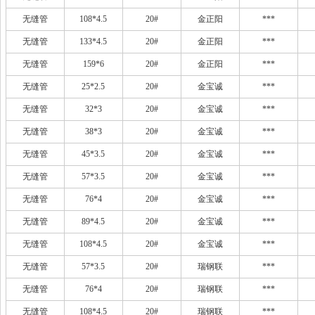
无缝管
108*4.5
20#
金正阳
***
无缝管
133*4.5
20#
金正阳
***
无缝管
159*6
20#
金正阳
***
无缝管
25*2.5
20#
金宝诚
***
无缝管
32*3
20#
金宝诚
***
无缝管
38*3
20#
金宝诚
***
无缝管
45*3.5
20#
金宝诚
***
无缝管
57*3.5
20#
金宝诚
***
无缝管
76*4
20#
金宝诚
***
无缝管
89*4.5
20#
金宝诚
***
无缝管
108*4.5
20#
金宝诚
***
无缝管
57*3.5
20#
瑞钢联
***
无缝管
76*4
20#
瑞钢联
***
无缝管
108*4.5
20#
瑞钢联
***