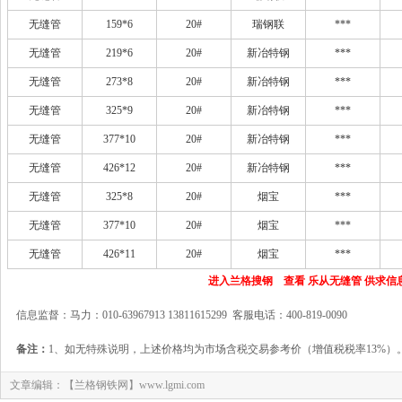
无缝管
159*6
20#
瑞钢联
***
无缝管
219*6
20#
新冶特钢
***
无缝管
273*8
20#
新冶特钢
***
无缝管
325*9
20#
新冶特钢
***
无缝管
377*10
20#
新冶特钢
***
无缝管
426*12
20#
新冶特钢
***
无缝管
325*8
20#
烟宝
***
无缝管
377*10
20#
烟宝
***
无缝管
426*11
20#
烟宝
***
进入兰格搜钢 查看 乐从无缝管 供求信
信息监督：马力：010-63967913 13811615299 客服电话：400-819-0090
备注：
1、如无特殊说明，上述价格均为市场含税交易参考价（增值税税率13%）
文章编辑：【兰格钢铁网】www.lgmi.com