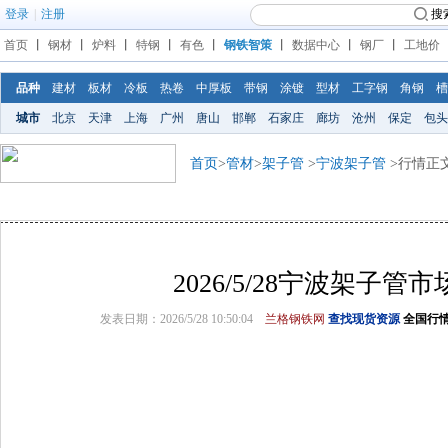
登录
|
注册
搜
首页
丨
钢材
丨
炉料
丨
特钢
丨
有色
丨
钢铁智策
丨
数据中心
丨
钢厂
丨
工地价
品种
建材
板材
冷板
热卷
中厚板
带钢
涂镀
型材
工字钢
角钢
槽
城市
北京
天津
上海
广州
唐山
邯郸
石家庄
廊坊
沧州
保定
包头
首页
>
管材
>
架子管
>
宁波架子管
>行情正
2026/5/28宁波架子管
发表日期：2026/5/28 10:50:04
兰格钢铁网
查找现货资源
全国行