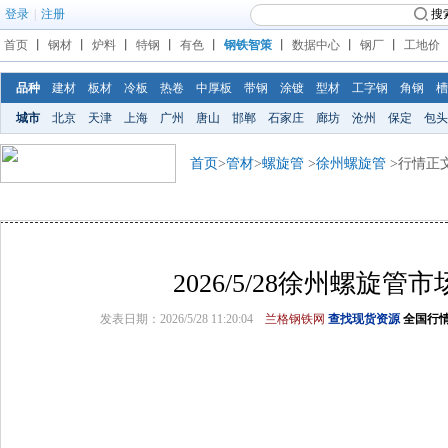
登录
|
注册
搜
首页
丨
钢材
丨
炉料
丨
特钢
丨
有色
丨
钢铁智策
丨
数据中心
丨
钢厂
丨
工地价
品种
建材
板材
冷板
热卷
中厚板
带钢
涂镀
型材
工字钢
角钢
槽
城市
北京
天津
上海
广州
唐山
邯郸
石家庄
廊坊
沧州
保定
包头
首页
>
管材
>
螺旋管
>
徐州螺旋管
>行情正
2026/5/28徐州螺旋管
发表日期：2026/5/28 11:20:04
兰格钢铁网
查找现货资源
全国行