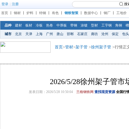
登录
|
注册
搜
首页
丨
钢材
丨
炉料
丨
特钢
丨
有色
丨
钢铁智策
丨
数据中心
丨
钢厂
丨
工地价
品种
建材
板材
冷板
热卷
中厚板
带钢
涂镀
型材
工字钢
角钢
槽
城市
北京
天津
上海
广州
唐山
邯郸
石家庄
廊坊
沧州
保定
包头
首页
>
管材
>
架子管
>
徐州架子管
>行情正
2026/5/28徐州架子管
发表日期：2026/5/28 10:50:04
兰格钢铁网
查找现货资源
全国行