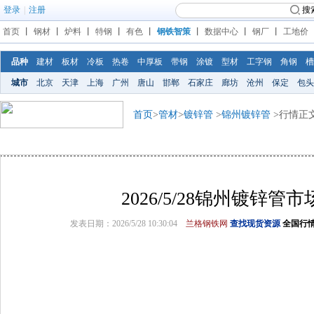
登录
|
注册
搜
首页
丨
钢材
丨
炉料
丨
特钢
丨
有色
丨
钢铁智策
丨
数据中心
丨
钢厂
丨
工地价
品种
建材
板材
冷板
热卷
中厚板
带钢
涂镀
型材
工字钢
角钢
槽
城市
北京
天津
上海
广州
唐山
邯郸
石家庄
廊坊
沧州
保定
包头
首页
>
管材
>
镀锌管
>
锦州镀锌管
>行情正
2026/5/28锦州镀锌管
发表日期：2026/5/28 10:30:04
兰格钢铁网
查找现货资源
全国行