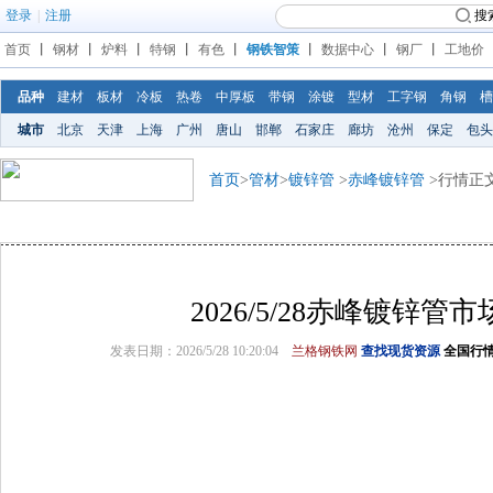
登录
|
注册
搜
首页
丨
钢材
丨
炉料
丨
特钢
丨
有色
丨
钢铁智策
丨
数据中心
丨
钢厂
丨
工地价
品种
建材
板材
冷板
热卷
中厚板
带钢
涂镀
型材
工字钢
角钢
槽
城市
北京
天津
上海
广州
唐山
邯郸
石家庄
廊坊
沧州
保定
包头
首页
>
管材
>
镀锌管
>
赤峰镀锌管
>行情正
2026/5/28赤峰镀锌管
发表日期：2026/5/28 10:20:04
兰格钢铁网
查找现货资源
全国行