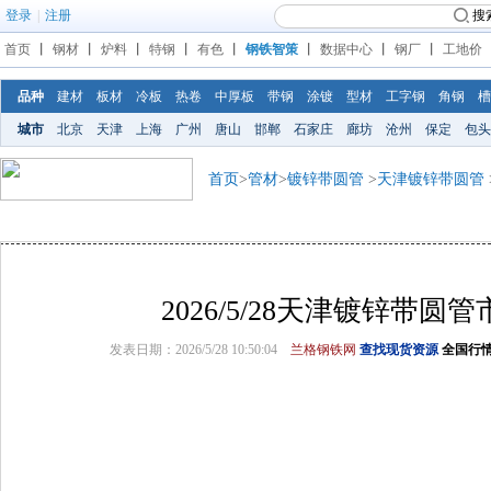
登录
|
注册
搜
首页
丨
钢材
丨
炉料
丨
特钢
丨
有色
丨
钢铁智策
丨
数据中心
丨
钢厂
丨
工地价
品种
建材
板材
冷板
热卷
中厚板
带钢
涂镀
型材
工字钢
角钢
槽
城市
北京
天津
上海
广州
唐山
邯郸
石家庄
廊坊
沧州
保定
包头
首页
>
管材
>
镀锌带圆管
>
天津镀锌带圆管
2026/5/28天津镀锌带圆
发表日期：2026/5/28 10:50:04
兰格钢铁网
查找现货资源
全国行