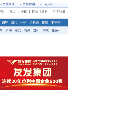
兰格集采
兰格搜钢
English
指数
丨
视点
丨
会议
丨
网价计算器
丨
行情地图
钢坯
煤焦
生铁
结构钢
废钢
不锈钢
东
济南
泰安
博兴
沈阳
南京
更多»