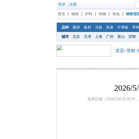
登录
|
注册
首页
丨
钢材
丨
炉料
丨
特钢
丨
有色
丨
钢铁智
品种
建材
板材
冷板
热卷
中厚板
带
城市
北京
天津
上海
广州
唐山
邯郸
首页
>
管材
>
2026
发表日期：2026/5/26 10:39:59