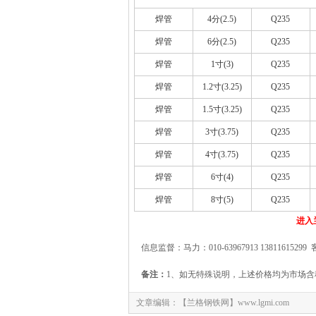
焊管
4分(2.5)
Q235
焊管
6分(2.5)
Q235
焊管
1寸(3)
Q235
焊管
1.2寸(3.25)
Q235
焊管
1.5寸(3.25)
Q235
焊管
3寸(3.75)
Q235
焊管
4寸(3.75)
Q235
焊管
6寸(4)
Q235
焊管
8寸(5)
Q235
进入
信息监督：马力：010-63967913 13811615299 
备注：
1、如无特殊说明，上述价格均为市场含
文章编辑：【兰格钢铁网】www.lgmi.com