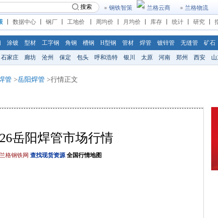
搜索
钢铁智策
兰格云商
兰格物流
策
丨
数据中心
丨
钢厂
丨
工地价
丨
周均价
丨
月均价
丨
库存
丨
统计
丨
研究
丨
钢
涂镀
型材
工字钢
角钢
槽钢
H型钢
管材
焊管
镀锌管
无缝管
矿石
石家庄
廊坊
沧州
保定
包头
呼和浩特
银川
太原
河南
郑州
西安
山
焊管
>
岳阳焊管
>行情正文
/5/26岳阳焊管市场行情
兰格钢铁网
查找现货资源
全国行情地图