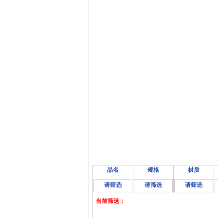
品名
规格
材质
请筛选
请筛选
请筛选
当前筛选：