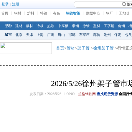
登录
|
注册
搜
首页
丨
钢材
丨
炉料
丨
特钢
丨
有色
丨
钢铁智策
丨
数据中心
丨
钢厂
丨
工地价
品种
建材
板材
冷板
热卷
中厚板
带钢
涂镀
型材
工字钢
角钢
槽
城市
北京
天津
上海
广州
唐山
邯郸
石家庄
廊坊
沧州
保定
包头
首页
>
管材
>
架子管
>
徐州架子管
>行情正
2026/5/26徐州架子管
发表日期：2026/5/26 11:00:00
兰格钢铁网
查找现货资源
全国行