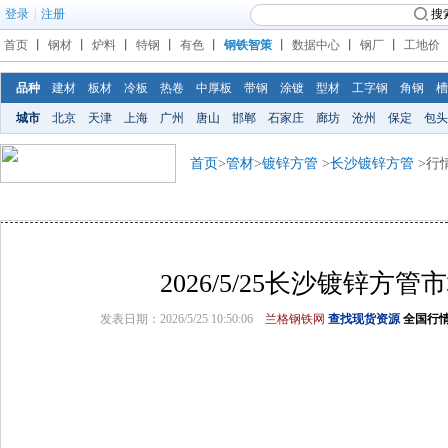
登录
|
注册
搜
首页
丨
钢材
丨
炉料
丨
特钢
丨
有色
丨
钢铁智策
丨
数据中心
丨
钢厂
丨
工地价
品种
建材
板材
冷板
热卷
中厚板
带钢
涂镀
型材
工字钢
角钢
槽
城市
北京
天津
上海
广州
唐山
邯郸
石家庄
廊坊
沧州
保定
包头
首页
>
管材
>
镀锌方管
>
长沙镀锌方管
>行
2026/5/25长沙镀锌方
发表日期：2026/5/25 10:50:06
兰格钢铁网
查找现货资源
全国行