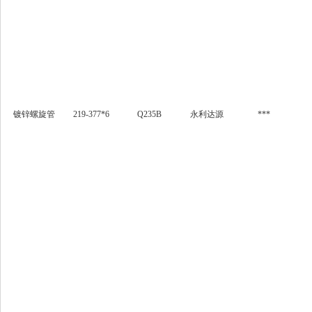
镀锌螺旋管
219-377*6
Q235B
永利达源
***