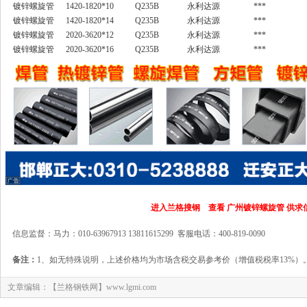
镀锌螺旋管
1420-1820*10
Q235B
永利达源
***
镀锌螺旋管
1420-1820*14
Q235B
永利达源
***
镀锌螺旋管
2020-3620*12
Q235B
永利达源
***
镀锌螺旋管
2020-3620*16
Q235B
永利达源
***
进入兰格搜钢 查看 广州镀锌螺旋管 供求
信息监督：马力：010-63967913 13811615299 客服电话：400-819-0090
备注：
1、如无特殊说明，上述价格均为市场含税交易参考价（增值税税率13%）
文章编辑：【兰格钢铁网】www.lgmi.com