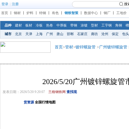
登录
|
注册
搜
首页
丨
钢材
丨
炉料
丨
特钢
丨
有色
丨
钢铁智策
丨
数据中心
丨
钢厂
丨
工地价
品种
建材
板材
冷板
热卷
中厚板
带钢
涂镀
型材
工字钢
角钢
槽
城市
北京
天津
上海
广州
唐山
邯郸
石家庄
廊坊
沧州
保定
包头
首页
>
管材
>
镀锌螺旋管
>
广州镀锌螺旋管
2026/5/20广州镀锌螺旋
发表日期：2026/5/20 9:20:07
兰格钢铁网
查找现
货资源
全国行情地图