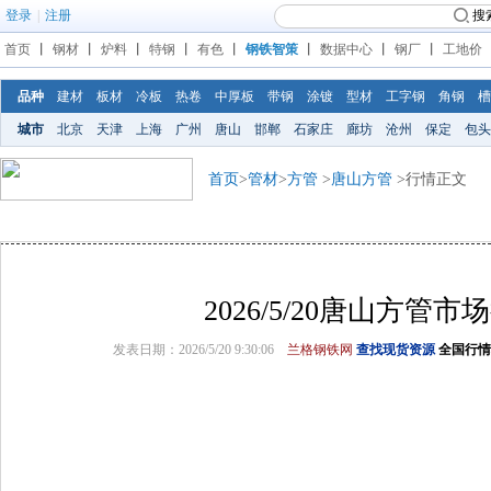
登录
|
注册
搜
首页
丨
钢材
丨
炉料
丨
特钢
丨
有色
丨
钢铁智策
丨
数据中心
丨
钢厂
丨
工地价
品种
建材
板材
冷板
热卷
中厚板
带钢
涂镀
型材
工字钢
角钢
槽
城市
北京
天津
上海
广州
唐山
邯郸
石家庄
廊坊
沧州
保定
包头
首页
>
管材
>
方管
>
唐山方管
>行情正文
2026/5/20唐山方管市
发表日期：2026/5/20 9:30:06
兰格钢铁网
查找现货资源
全国行情