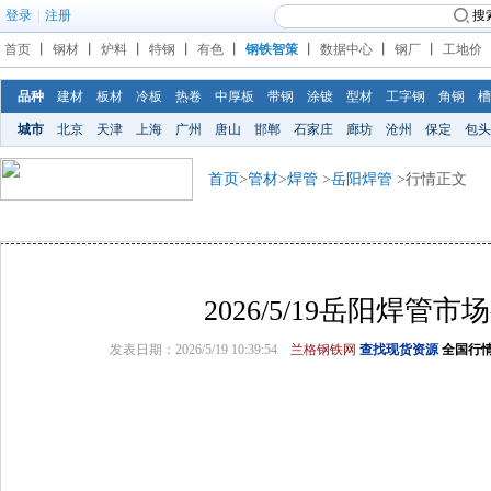
登录
|
注册
搜
首页
丨
钢材
丨
炉料
丨
特钢
丨
有色
丨
钢铁智策
丨
数据中心
丨
钢厂
丨
工地价
品种
建材
板材
冷板
热卷
中厚板
带钢
涂镀
型材
工字钢
角钢
槽
城市
北京
天津
上海
广州
唐山
邯郸
石家庄
廊坊
沧州
保定
包头
首页
>
管材
>
焊管
>
岳阳焊管
>行情正文
2026/5/19岳阳焊管市
发表日期：2026/5/19 10:39:54
兰格钢铁网
查找现货资源
全国行