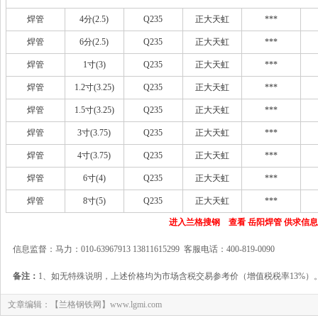
焊管
4分(2.5)
Q235
正大天虹
***
焊管
6分(2.5)
Q235
正大天虹
***
焊管
1寸(3)
Q235
正大天虹
***
焊管
1.2寸(3.25)
Q235
正大天虹
***
焊管
1.5寸(3.25)
Q235
正大天虹
***
焊管
3寸(3.75)
Q235
正大天虹
***
焊管
4寸(3.75)
Q235
正大天虹
***
焊管
6寸(4)
Q235
正大天虹
***
焊管
8寸(5)
Q235
正大天虹
***
进入兰格搜钢 查看 岳阳焊管 供求信息
信息监督：马力：010-63967913 13811615299 客服电话：400-819-0090
备注：
1、如无特殊说明，上述价格均为市场含税交易参考价（增值税税率13%）
文章编辑：【兰格钢铁网】www.lgmi.com