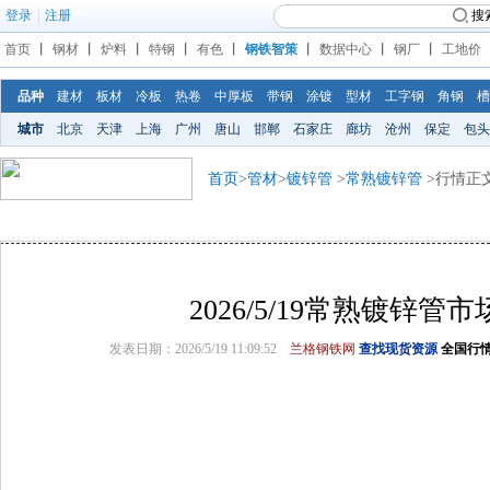
登录
|
注册
搜
首页
丨
钢材
丨
炉料
丨
特钢
丨
有色
丨
钢铁智策
丨
数据中心
丨
钢厂
丨
工地价
品种
建材
板材
冷板
热卷
中厚板
带钢
涂镀
型材
工字钢
角钢
槽
城市
北京
天津
上海
广州
唐山
邯郸
石家庄
廊坊
沧州
保定
包头
首页
>
管材
>
镀锌管
>
常熟镀锌管
>行情正
2026/5/19常熟镀锌管
发表日期：2026/5/19 11:09:52
兰格钢铁网
查找现货资源
全国行