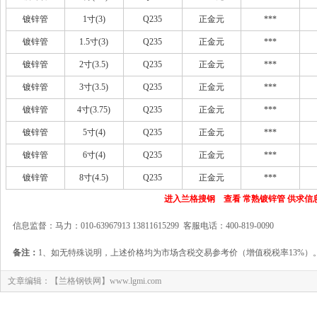
镀锌管
1寸(3)
Q235
正金元
***
镀锌管
1.5寸(3)
Q235
正金元
***
镀锌管
2寸(3.5)
Q235
正金元
***
镀锌管
3寸(3.5)
Q235
正金元
***
镀锌管
4寸(3.75)
Q235
正金元
***
镀锌管
5寸(4)
Q235
正金元
***
镀锌管
6寸(4)
Q235
正金元
***
镀锌管
8寸(4.5)
Q235
正金元
***
进入兰格搜钢 查看 常熟镀锌管 供求信
信息监督：马力：010-63967913 13811615299 客服电话：400-819-0090
备注：
1、如无特殊说明，上述价格均为市场含税交易参考价（增值税税率13%）
文章编辑：【兰格钢铁网】www.lgmi.com