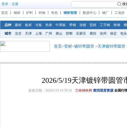
登录
|
注册
搜
首页
丨
钢材
丨
炉料
丨
特钢
丨
有色
丨
钢铁智策
丨
数据中心
丨
钢厂
丨
工地价
品种
建材
板材
冷板
热卷
中厚板
带钢
涂镀
型材
工字钢
角钢
槽
城市
北京
天津
上海
广州
唐山
邯郸
石家庄
廊坊
沧州
保定
包头
首页
>
管材
>
镀锌带圆管
>
天津镀锌带圆管
2026/5/19天津镀锌带圆
发表日期：2026/5/19 10:59:54
兰格钢铁网
查找现货资源
全国行