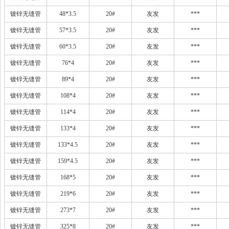
镀锌无缝管
48*3.5
20#
友发
***
镀锌无缝管
57*3.5
20#
友发
***
镀锌无缝管
60*3.5
20#
友发
***
镀锌无缝管
76*4
20#
友发
***
镀锌无缝管
89*4
20#
友发
***
镀锌无缝管
108*4
20#
友发
***
镀锌无缝管
114*4
20#
友发
***
镀锌无缝管
133*4
20#
友发
***
镀锌无缝管
133*4.5
20#
友发
***
镀锌无缝管
159*4.5
20#
友发
***
镀锌无缝管
168*5
20#
友发
***
镀锌无缝管
219*6
20#
友发
***
镀锌无缝管
273*7
20#
友发
***
镀锌无缝管
325*8
20#
友发
***