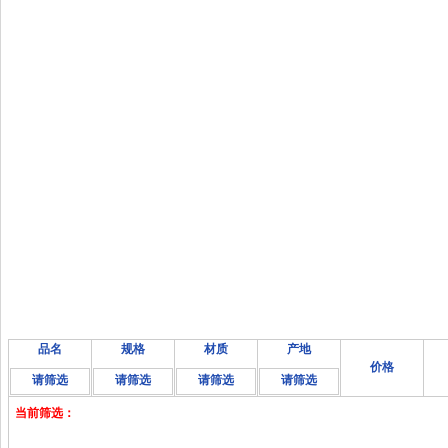
品名
规格
材质
产地
价格
请筛选
请筛选
请筛选
请筛选
当前筛选：