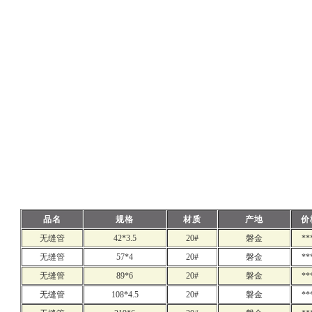
品名
规格
材质
产地
价
无缝管
42*3.5
20#
磐金
**
无缝管
57*4
20#
磐金
**
无缝管
89*6
20#
磐金
**
无缝管
108*4.5
20#
磐金
**