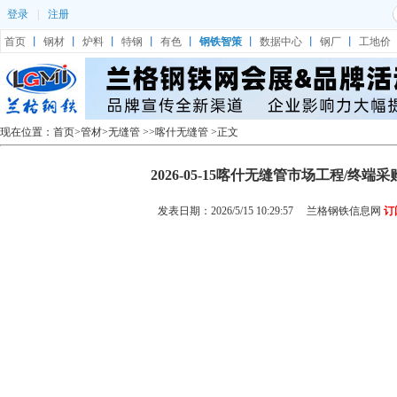
登录
|
注册
首页
丨
钢材
丨
炉料
丨
特钢
丨
有色
丨
钢铁智策
丨
数据中心
丨
钢厂
丨
工地价
现在位置：
首页
>
管材
>
无缝管
>>
喀什无缝管
>正文
2026-05-15喀什无缝管市场工程/终端
发表日期：2026/5/15 10:29:57
兰格钢铁信息网
订