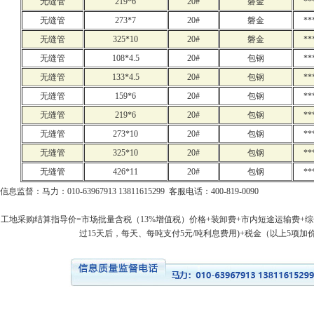
无缝管
219*6
20#
磐金
**
无缝管
273*7
20#
磐金
**
无缝管
325*10
20#
磐金
**
无缝管
108*4.5
20#
包钢
**
无缝管
133*4.5
20#
包钢
**
无缝管
159*6
20#
包钢
**
无缝管
219*6
20#
包钢
**
无缝管
273*10
20#
包钢
**
无缝管
325*10
20#
包钢
**
无缝管
426*11
20#
包钢
**
信息监督：马力：010-63967913 13811615299 客服电话：400-819-0090
工地采购结算指导价=市场批量含税（13%增值税）价格+装卸费+市内短途运输费+综
过15天后，每天、每吨支付5元/吨利息费用)+税金（以上5项加