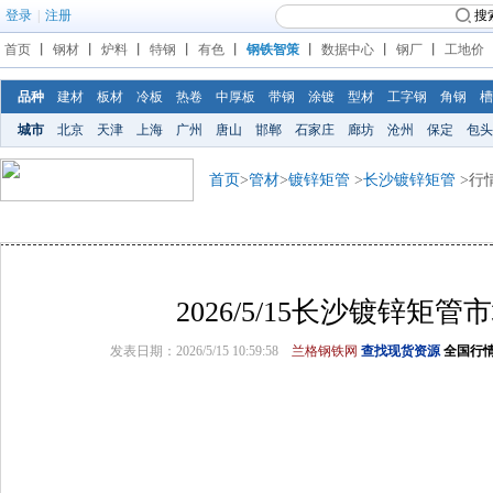
登录
|
注册
搜
首页
丨
钢材
丨
炉料
丨
特钢
丨
有色
丨
钢铁智策
丨
数据中心
丨
钢厂
丨
工地价
品种
建材
板材
冷板
热卷
中厚板
带钢
涂镀
型材
工字钢
角钢
槽
城市
北京
天津
上海
广州
唐山
邯郸
石家庄
廊坊
沧州
保定
包头
首页
>
管材
>
镀锌矩管
>
长沙镀锌矩管
>行
2026/5/15长沙镀锌矩
发表日期：2026/5/15 10:59:58
兰格钢铁网
查找现货资源
全国行