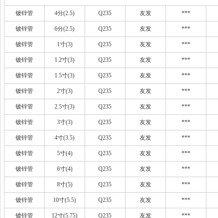
镀锌管
4分(2.5)
Q235
友发
***
镀锌管
6分(2.5)
Q235
友发
***
镀锌管
1寸(3)
Q235
友发
***
镀锌管
1.2寸(3)
Q235
友发
***
镀锌管
1.5寸(3)
Q235
友发
***
镀锌管
2寸(3)
Q235
友发
***
镀锌管
2.5寸(3)
Q235
友发
***
镀锌管
3寸(3)
Q235
友发
***
镀锌管
4寸(3.5)
Q235
友发
***
镀锌管
5寸(4)
Q235
友发
***
镀锌管
6寸(4)
Q235
友发
***
镀锌管
8寸(5)
Q235
友发
***
镀锌管
10寸(5.5)
Q235
友发
***
镀锌管
12寸(5.75)
Q235
友发
***