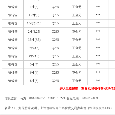
镀锌管
1寸(3)
Q235
正金元
***
镀锌管
1.2寸(3)
Q235
正金元
***
镀锌管
1.5寸(3.25)
Q235
正金元
***
镀锌管
2寸(3.25)
Q235
正金元
***
镀锌管
2.5寸(3.5)
Q235
正金元
***
镀锌管
3寸(3.5)
Q235
正金元
***
镀锌管
4寸(3.5)
Q235
正金元
***
镀锌管
5寸(4)
Q235
正金元
***
镀锌管
6寸(4)
Q235
正金元
***
镀锌管
8寸(5)
Q235
正金元
***
进入兰格搜钢 查看 盐城镀锌管 供求信
信息监督：马力：010-63967913 13811615299 客服电话：400-819-0090
备注：
1、如无特殊说明，上述价格均为市场含税交易参考价（增值税税率13%）