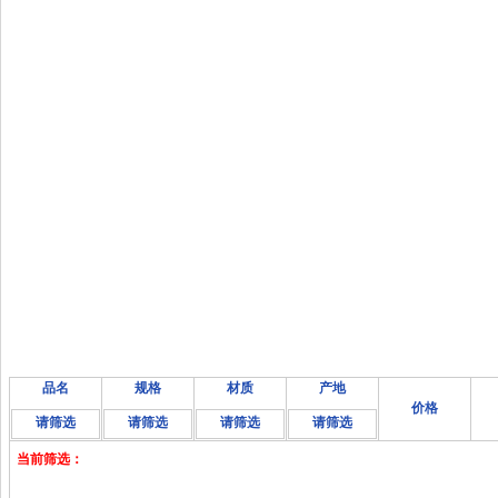
品名
规格
材质
产地
价格
请筛选
请筛选
请筛选
请筛选
当前筛选：