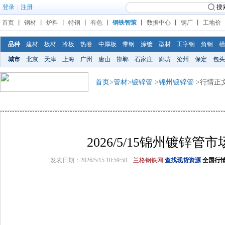
登录
|
注册
搜
首页
丨
钢材
丨
炉料
丨
特钢
丨
有色
丨
钢铁智策
丨
数据中心
丨
钢厂
丨
工地价
品种
建材
板材
冷板
热卷
中厚板
带钢
涂镀
型材
工字钢
角钢
槽
城市
北京
天津
上海
广州
唐山
邯郸
石家庄
廊坊
沧州
保定
包头
首页
>
管材
>
镀锌管
>
锦州镀锌管
>行情正
2026/5/15锦州镀锌管
发表日期：2026/5/15 10:59:58
兰格钢铁网
查找现货资源
全国行