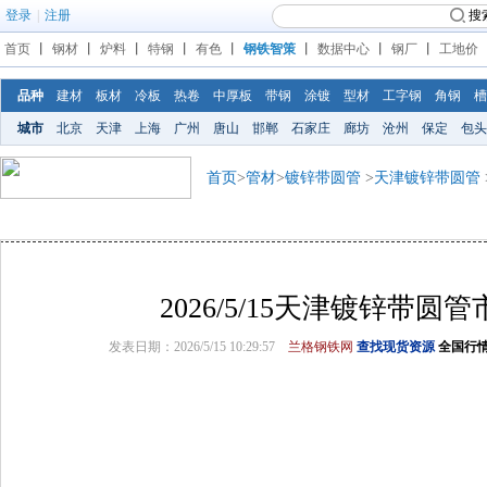
登录
|
注册
搜
首页
丨
钢材
丨
炉料
丨
特钢
丨
有色
丨
钢铁智策
丨
数据中心
丨
钢厂
丨
工地价
品种
建材
板材
冷板
热卷
中厚板
带钢
涂镀
型材
工字钢
角钢
槽
城市
北京
天津
上海
广州
唐山
邯郸
石家庄
廊坊
沧州
保定
包头
首页
>
管材
>
镀锌带圆管
>
天津镀锌带圆管
2026/5/15天津镀锌带圆
发表日期：2026/5/15 10:29:57
兰格钢铁网
查找现货资源
全国行