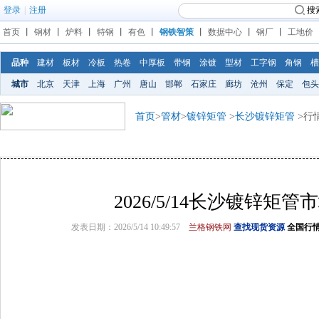
登录
|
注册
搜
首页
丨
钢材
丨
炉料
丨
特钢
丨
有色
丨
钢铁智策
丨
数据中心
丨
钢厂
丨
工地价
品种
建材
板材
冷板
热卷
中厚板
带钢
涂镀
型材
工字钢
角钢
槽
城市
北京
天津
上海
广州
唐山
邯郸
石家庄
廊坊
沧州
保定
包头
首页
>
管材
>
镀锌矩管
>
长沙镀锌矩管
>行
2026/5/14长沙镀锌矩
发表日期：2026/5/14 10:49:57
兰格钢铁网
查找现货资源
全国行