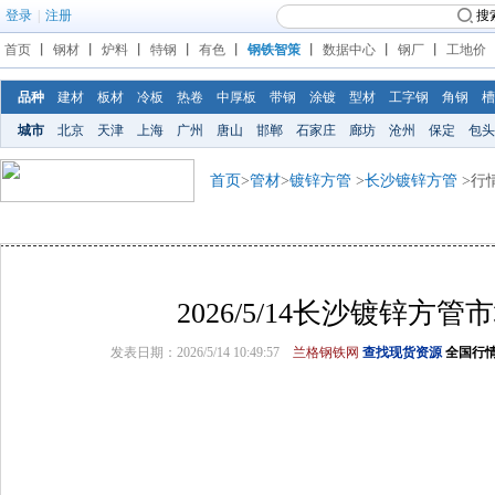
登录
|
注册
搜
首页
丨
钢材
丨
炉料
丨
特钢
丨
有色
丨
钢铁智策
丨
数据中心
丨
钢厂
丨
工地价
品种
建材
板材
冷板
热卷
中厚板
带钢
涂镀
型材
工字钢
角钢
槽
城市
北京
天津
上海
广州
唐山
邯郸
石家庄
廊坊
沧州
保定
包头
首页
>
管材
>
镀锌方管
>
长沙镀锌方管
>行
2026/5/14长沙镀锌方
发表日期：2026/5/14 10:49:57
兰格钢铁网
查找现货资源
全国行