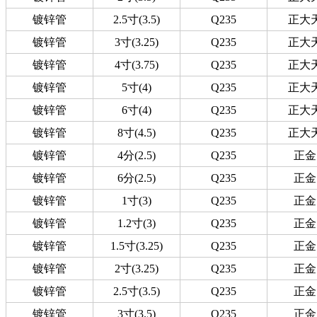
镀锌管
2.5寸(3.5)
Q235
正大
镀锌管
3寸(3.25)
Q235
正大
镀锌管
4寸(3.75)
Q235
正大
镀锌管
5寸(4)
Q235
正大
镀锌管
6寸(4)
Q235
正大
镀锌管
8寸(4.5)
Q235
正大
镀锌管
4分(2.5)
Q235
正金
镀锌管
6分(2.5)
Q235
正金
镀锌管
1寸(3)
Q235
正金
镀锌管
1.2寸(3)
Q235
正金
镀锌管
1.5寸(3.25)
Q235
正金
镀锌管
2寸(3.25)
Q235
正金
镀锌管
2.5寸(3.5)
Q235
正金
镀锌管
3寸(3.5)
Q235
正金