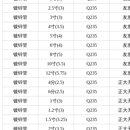
镀锌管
2.5寸(3)
Q235
友
镀锌管
3寸(3)
Q235
友
镀锌管
4寸(3.5)
Q235
友
镀锌管
5寸(4)
Q235
友
镀锌管
6寸(4)
Q235
友
镀锌管
8寸(5)
Q235
友
镀锌管
10寸(5.5)
Q235
友
镀锌管
12寸(5.75)
Q235
友
镀锌管
4分(2.5)
Q235
正大
镀锌管
6分(2.5)
Q235
正大
镀锌管
1寸(3)
Q235
正大
镀锌管
1.2寸(3)
Q235
正大
镀锌管
1.5寸(3.25)
Q235
正大
镀锌管
2寸(3.5)
Q235
正大