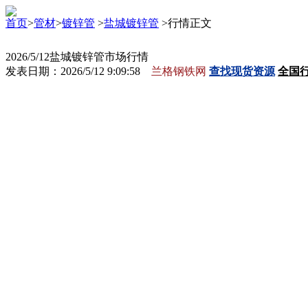
首页
>
管材
>
镀锌管
>
盐城镀锌管
>行情正文
2026/5/12盐城镀锌管市场行情
发表日期：2026/5/12 9:09:58
兰格钢铁网
查找现货资源
全国