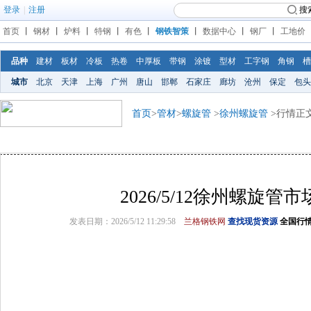
登录
|
注册
搜
首页
丨
钢材
丨
炉料
丨
特钢
丨
有色
丨
钢铁智策
丨
数据中心
丨
钢厂
丨
工地价
品种
建材
板材
冷板
热卷
中厚板
带钢
涂镀
型材
工字钢
角钢
槽
城市
北京
天津
上海
广州
唐山
邯郸
石家庄
廊坊
沧州
保定
包头
首页
>
管材
>
螺旋管
>
徐州螺旋管
>行情正
2026/5/12徐州螺旋管
发表日期：2026/5/12 11:29:58
兰格钢铁网
查找现货资源
全国行