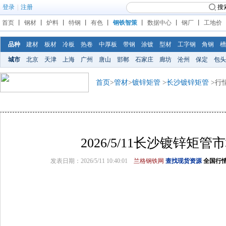
登录
|
注册
搜
首页
丨
钢材
丨
炉料
丨
特钢
丨
有色
丨
钢铁智策
丨
数据中心
丨
钢厂
丨
工地价
品种
建材
板材
冷板
热卷
中厚板
带钢
涂镀
型材
工字钢
角钢
槽
城市
北京
天津
上海
广州
唐山
邯郸
石家庄
廊坊
沧州
保定
包头
首页
>
管材
>
镀锌矩管
>
长沙镀锌矩管
>行
2026/5/11长沙镀锌矩
发表日期：2026/5/11 10:40:01
兰格钢铁网
查找现货资源
全国行