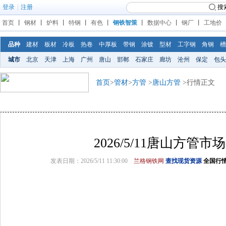
登录
|
注册
搜
首页
丨
钢材
丨
炉料
丨
特钢
丨
有色
丨
钢铁智策
丨
数据中心
丨
钢厂
丨
工地价
品种
建材
板材
冷板
热卷
中厚板
带钢
涂镀
型材
工字钢
角钢
槽
城市
北京
天津
上海
广州
唐山
邯郸
石家庄
廊坊
沧州
保定
包头
首页
>
管材
>
方管
>
唐山方管
>行情正文
2026/5/11唐山方管市
发表日期：2026/5/11 11:30:00
兰格钢铁网
查找现货资源
全国行