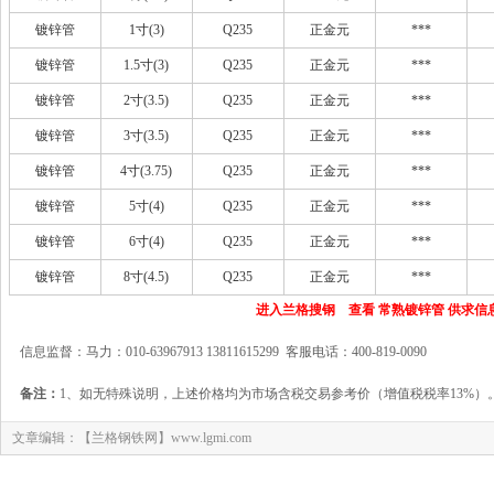
镀锌管
1寸(3)
Q235
正金元
***
镀锌管
1.5寸(3)
Q235
正金元
***
镀锌管
2寸(3.5)
Q235
正金元
***
镀锌管
3寸(3.5)
Q235
正金元
***
镀锌管
4寸(3.75)
Q235
正金元
***
镀锌管
5寸(4)
Q235
正金元
***
镀锌管
6寸(4)
Q235
正金元
***
镀锌管
8寸(4.5)
Q235
正金元
***
进入兰格搜钢 查看 常熟镀锌管 供求信
信息监督：马力：010-63967913 13811615299 客服电话：400-819-0090
备注：
1、如无特殊说明，上述价格均为市场含税交易参考价（增值税税率13%）
文章编辑：【兰格钢铁网】www.lgmi.com