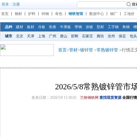
登录
|
注册
搜
首页
丨
钢材
丨
炉料
丨
特钢
丨
有色
丨
钢铁智策
丨
数据中心
丨
钢厂
丨
工地价
品种
建材
板材
冷板
热卷
中厚板
带钢
涂镀
型材
工字钢
角钢
槽
城市
北京
天津
上海
广州
唐山
邯郸
石家庄
廊坊
沧州
保定
包头
首页
>
管材
>
镀锌管
>
常熟镀锌管
>行情正
2026/5/8常熟镀锌管市
发表日期：2026/5/8 11:30:02
兰格钢铁网
查找现货资源
全国行情