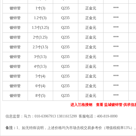
镀锌管
1寸(3)
Q235
正金元
***
镀锌管
1.2寸(3)
Q235
正金元
***
镀锌管
1.5寸(3.25)
Q235
正金元
***
镀锌管
2寸(3.25)
Q235
正金元
***
镀锌管
2.5寸(3.5)
Q235
正金元
***
镀锌管
3寸(3.5)
Q235
正金元
***
镀锌管
4寸(3.5)
Q235
正金元
***
镀锌管
5寸(4)
Q235
正金元
***
镀锌管
6寸(4)
Q235
正金元
***
镀锌管
8寸(5)
Q235
正金元
***
进入兰格搜钢 查看 盐城镀锌管 供求信
信息监督：马力：010-63967913 13811615299 客服电话：400-819-0090
备注：
1、如无特殊说明，上述价格均为市场含税交易参考价（增值税税率13%）