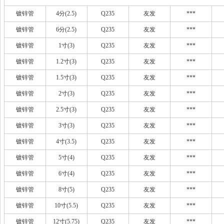
镀锌管
4分(2.5)
Q235
友发
***
镀锌管
6分(2.5)
Q235
友发
***
镀锌管
1寸(3)
Q235
友发
***
镀锌管
1.2寸(3)
Q235
友发
***
镀锌管
1.5寸(3)
Q235
友发
***
镀锌管
2寸(3)
Q235
友发
***
镀锌管
2.5寸(3)
Q235
友发
***
镀锌管
3寸(3)
Q235
友发
***
镀锌管
4寸(3.5)
Q235
友发
***
镀锌管
5寸(4)
Q235
友发
***
镀锌管
6寸(4)
Q235
友发
***
镀锌管
8寸(5)
Q235
友发
***
镀锌管
10寸(5.5)
Q235
友发
***
镀锌管
12寸(5.75)
Q235
友发
***