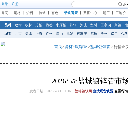
登录
|
注册
搜
首页
丨
钢材
丨
炉料
丨
特钢
丨
有色
丨
钢铁智策
丨
数据中心
丨
钢厂
丨
工地价
品种
建材
板材
冷板
热卷
中厚板
带钢
涂镀
型材
工字钢
角钢
槽
城市
北京
天津
上海
广州
唐山
邯郸
石家庄
廊坊
沧州
保定
包头
首页
>
管材
>
镀锌管
>
盐城镀锌管
>行情正
2026/5/8盐城镀锌管市
发表日期：2026/5/8 11:30:02
兰格钢铁网
查找现货资源
全国行情