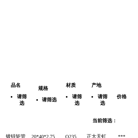
品名
材质
产地
规格
请筛
请筛
请筛
价格
请筛选
选
选
选
当前筛选：
镀锌矩管
正大天虹
20*40*2.75
Q235
***