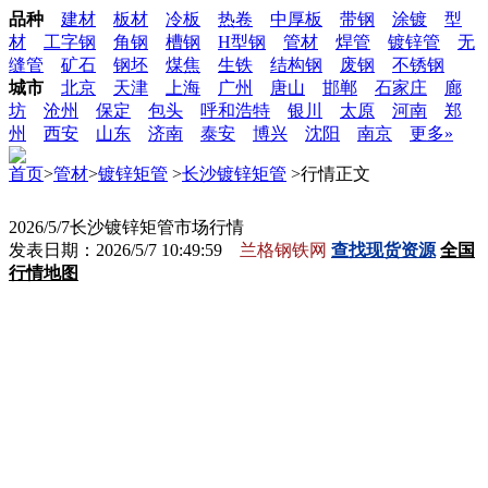
品种
建材
板材
冷板
热卷
中厚板
带钢
涂镀
型
材
工字钢
角钢
槽钢
H型钢
管材
焊管
镀锌管
无
缝管
矿石
钢坯
煤焦
生铁
结构钢
废钢
不锈钢
城市
北京
天津
上海
广州
唐山
邯郸
石家庄
廊
坊
沧州
保定
包头
呼和浩特
银川
太原
河南
郑
州
西安
山东
济南
泰安
博兴
沈阳
南京
更多»
首页
>
管材
>
镀锌矩管
>
长沙镀锌矩管
>行情正文
2026/5/7长沙镀锌矩管市场行情
发表日期：2026/5/7 10:49:59
兰格钢铁网
查找现货资源
全国
行情地图